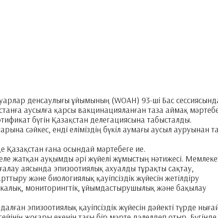
нуарлар денсаулығы ұйымының (WOAH) 93-ші Бас сессиясынд
қстанға аусылға қарсы вакцинацияланған таза аймақ мәртебе
тификат бүгін Қазақстан делегациясына табысталды.
ына сәйкес, енді еліміздің бүкіл аумағы аусыл ауруынан т
е Қазақстан ғана осындай мәртебеге ие.
 келе жатқан ауқымды әрі жүйелі жұмыстың нәтижесі. Мемлеке
ғалау аясында эпизоотиялық ахуалды тұрақты сақтау,
рттыру және биологиялық қауіпсіздік жүйесін жетілдіру
калық, мониторингтік, ұйымдастырушылық және бақылау
лған эпизоотиялық қауіпсіздік жүйесін дәйекті түрде ныға
гейінің жоғары екенін тағы бір мәрте дәлелдеп отыр. Бүгінде