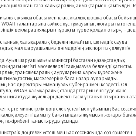
акцинацияланған таза халықаралық аймақтармен қамтылды. Б
рикалық жылқы обасы мен классикалық шошқа обасы бойынш
-ақ WOAH талаптарына сәйкес құс тұмауының жоғары патогенді
індік декларацияларын тұрақты түрде қолдап отыр», – дед
станның халықаралық беделін нығайтып, шетелдік сауда
отандық мал шаруашылығы өнімдерінің экспорттық әлеуетін
нда Ауыл шаруашылығы министрі бастаған қазақстандық
ындағы негізгі мәселелерді талқылауға белсенді қатысты.
рлардың трансшекаралық ауруларына қарсы күрес және
нтымақтастық мәселелеріне баса назар аударылды.
ың Бас директоры Эммануэль Субейранмен кездесті. Ол
ытуда, WOAH халықаралық стандарттарын енгізуде және
ды нығайтуда жүйелі әрі дәйекті тәсіл ұстанып отырғанын ат
ттерге министрлік дөңгелек үстелі мен ұйымның Бас сессия
калық әлеуетті дамыту бағытындағы жұмысын жоғары бағал
оң тәжірибені таныстыруды ұсынды.
истрлік дөңгелек үстелі мен Бас сессиясында сөз сөйлеген