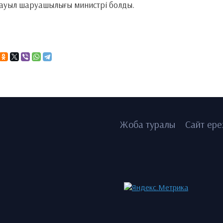
 ауыл шаруашылығы министрі болды.
Жоба туралы
Сайт ере