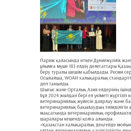
Париж қаласында өткен Дүниежүзілік жа
ұйымға мүше 183 елдің делегаттары Қаза
беру туралы шешім қабылдады. Ресми сер
Осылайша, WOAH халықаралық стандарттар
деп танылды.
Шығыс және Орталық Азия елдерінің ішінд
Бұл 2024 жылдан бері ел үкіметі жүргізіп
ветеринариялық жүйесін даярлау және ба
ветеринариялық бақылаудың тиімділігін а
мақсатында ветеринариялық-профилакти
шаралары кешенді қолға алынды.
«Қазақстан халықаралық деңгейде мойында
ұлттық ветеринариялық қауіпсіздіктің дең