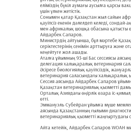
еліміздің бүкіл аумағы аусылға қарсы в
үшін үлкен жетістік.
Сонымен қатар Қазақстан жыл сайын аф
қауіпсіз екенін дәлелдеп келеді, сондай
мен африкалық шошқа обасына қатысты өз
Айдарбек Сапаров.
Министрдің айтуынша, бұл мәртебе Қазақ
серіктестерінің сенімін арттыруға және 
кеңейтуге жол ашады.
Аталға ұйымның 93-ші Бас сессиясы аясы
делегация халықаралық ветеринария салас
Әсіресе биологиялық қауіпсіздік, жануа
ветеринария саласындағы халықаралық ы
Сессия аясында Айдарбек Сапаров ұйымн
Қазақстан ветеринариялық қызметті дам
Орталық Азиядағы өңірлік өзара іс-қимыл
өтті.
Эммануэль Субейран ұйымға мүше мемлеке
аясында Қазақстанның ғылыми-диагности
ветеринариялық қызметті жаңғыртудағы 
Айта кетейік, Айдарбек Сапаров WOAH мин