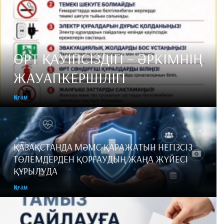
​ӨРТ ҚАУІПСІЗДІГІ – ӘРКІМНІҢ
ЖАУАПКЕРШІЛІГІ
Қоғам
​ҚАЗАҚСТАНДА МӘМС ҚАРАЖАТЫН НЕГІЗСІЗ
ТӨЛЕМДЕРДЕН ҚОРҒАУДЫҢ ЖАҢА ЖҮЙЕСІ
ҚҰРЫЛУДА
Қоғам