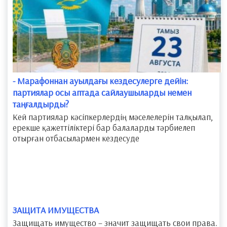
- Марафоннан ауылдағы кездесулерге дейін:
партиялар осы аптада сайлаушыларды немен
таңғалдырды?
Кей партиялар кәсіпкерлердің мәселелерін талқылап,
ерекше қажеттіліктері бар балаларды тәрбиелеп
отырған отбасылармен кездесуде
​ЗАЩИТА ИМУЩЕСТВА
Защищать имущество – значит защищать свои права.