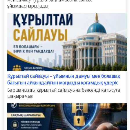
ұйымдастырылады
Құрылтай сайлауы – ұйымның дамуы мен болашақ
бағытын айқындайтын маңызды қоғамдық үдеріс
Баршаңызды құрылтай сайлауына белсенді қатысуға
шақырамыз