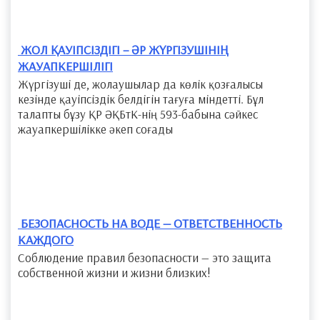
​ ЖОЛ ҚАУІПСІЗДІГІ – ӘР ЖҮРГІЗУШІНІҢ
ЖАУАПКЕРШІЛІГІ
Жүргізуші де, жолаушылар да көлік қозғалысы
кезінде қауіпсіздік белдігін тағуға міндетті. Бұл
талапты бұзу ҚР ӘҚБтК-нің 593-бабына сәйкес
жауапкершілікке әкеп соғады
​ БЕЗОПАСНОСТЬ НА ВОДЕ — ОТВЕТСТВЕННОСТЬ
КАЖДОГО
Соблюдение правил безопасности — это защита
собственной жизни и жизни близких!