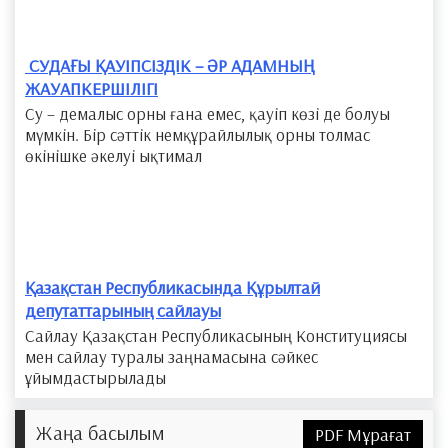
​ СУДАҒЫ ҚАУІПСІЗДІК – ӘР АДАМНЫҢ
ЖАУАПКЕРШІЛІГІ
Су – демалыс орны ғана емес, қауіп көзі де болуы
мүмкін. Бір сәттік немқұрайлылық орны толмас
өкінішке әкелуі ықтимал
Қазақстан Республикасында Құрылтай
депутаттарының сайлауы
Сайлау Қазақстан Республикасының Конституциясы
мен сайлау туралы заңнамасына сәйкес
ұйымдастырылады
Жаңа басылым
PDF Мұрағат