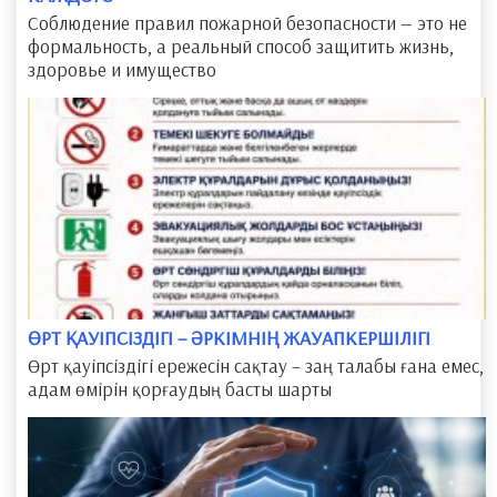
Соблюдение правил пожарной безопасности — это не
формальность, а реальный способ защитить жизнь,
здоровье и имущество
​ӨРТ ҚАУІПСІЗДІГІ – ӘРКІМНІҢ ЖАУАПКЕРШІЛІГІ
Өрт қауіпсіздігі ережесін сақтау – заң талабы ғана емес,
адам өмірін қорғаудың басты шарты