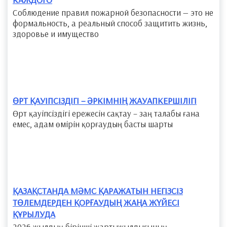
Соблюдение правил пожарной безопасности — это не
формальность, а реальный способ защитить жизнь,
здоровье и имущество
​ӨРТ ҚАУІПСІЗДІГІ – ӘРКІМНІҢ ЖАУАПКЕРШІЛІГІ
Өрт қауіпсіздігі ережесін сақтау – заң талабы ғана
емес, адам өмірін қорғаудың басты шарты
​ҚАЗАҚСТАНДА МӘМС ҚАРАЖАТЫН НЕГІЗСІЗ
ТӨЛЕМДЕРДЕН ҚОРҒАУДЫҢ ЖАҢА ЖҮЙЕСІ
ҚҰРЫЛУДА
2026 жылдың бірінші жартыжылдығының