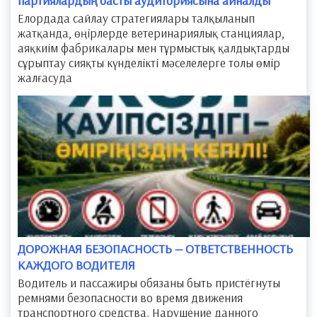
партиялардың басты аудиториясына айналды
Елордада сайлау стратегиялары талқыланып
жатқанда, өңірлерде ветеринариялық станциялар,
аяқкиім фабрикалары мен тұрмыстық қалдықтарды
сұрыптау сияқты күнделікті мәселелерге толы өмір
жалғасуда
ДОРОЖНАЯ БЕЗОПАСНОСТЬ — ОТВЕТСТВЕННОСТЬ
КАЖДОГО ВОДИТЕЛЯ
Водитель и пассажиры обязаны быть пристёгнуты
ремнями безопасности во время движения
транспортного средства. Нарушение данного