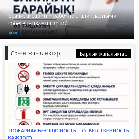
Врачи, аграрии и рабочие стали главными
собеседниками партий
Қоғам
Соңғы жаңалықтар
Барлық жаңалықтар
​ ПОЖАРНАЯ БЕЗОПАСНОСТЬ — ОТВЕТСТВЕННОСТЬ
КАЖДОГО