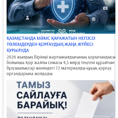
​ҚАЗАҚСТАНДА МӘМС ҚАРАЖАТЫН НЕГІЗСІЗ
ТӨЛЕМДЕРДЕН ҚОРҒАУДЫҢ ЖАҢА ЖҮЙЕСІ
ҚҰРЫЛУДА
2026 жылдың бірінші жартыжылдығының қорытындысы
бойынша Қор жалпы сомасы 4,5 млрд теңгені құрайтын
бұзушылықтар жөніндегі 72 материалды құқық қорғау
органдарына жолдады