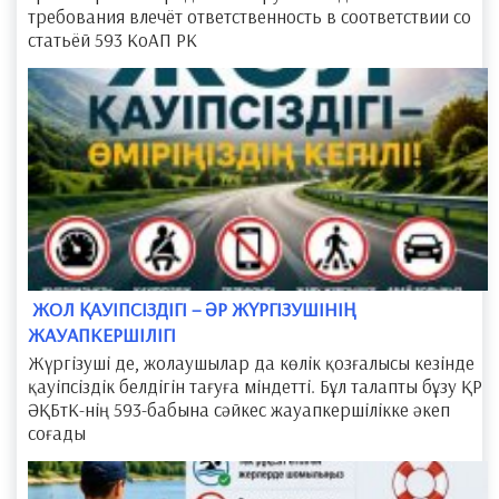
требования влечёт ответственность в соответствии со
статьёй 593 КоАП РК
​ ЖОЛ ҚАУІПСІЗДІГІ – ӘР ЖҮРГІЗУШІНІҢ
ЖАУАПКЕРШІЛІГІ
Жүргізуші де, жолаушылар да көлік қозғалысы кезінде
қауіпсіздік белдігін тағуға міндетті. Бұл талапты бұзу ҚР
ӘҚБтК-нің 593-бабына сәйкес жауапкершілікке әкеп
соғады