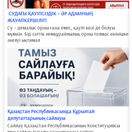
​ СУДАҒЫ ҚАУІПСІЗДІК – ӘР АДАМНЫҢ
ЖАУАПКЕРШІЛІГІ
Су – демалыс орны ғана емес, қауіп көзі де болуы
мүмкін. Бір сәттік немқұрайлылық орны толмас өкінішке
әкелуі ықтимал
Қазақстан Республикасында Құрылтай
депутаттарының сайлауы
Сайлау Қазақстан Республикасының Конституциясы
мен сайлау туралы заңнамасына сәйкес