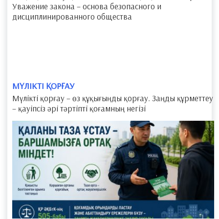
Уважение закона – основа безопасного и
дисциплинированного общества
МҮЛІКТІ ҚОРҒАУ
Мүлікті қорғау – өз құқығыңды қорғау. Заңды құрметтеу
– қауіпсіз әрі тәртіпті қоғамның негізі