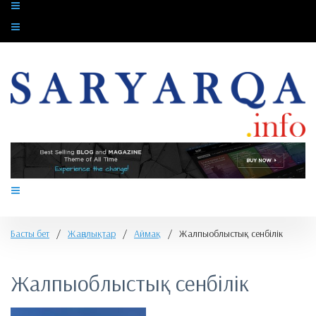
Басты бет
/
Жаңалықтар
/
Аймақ
/
Жалпыоблыстық сенбілік
Жалпыоблыстық сенбілік