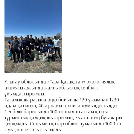
Ұлытау облысында «Таза Қазақстан» экологиялық
акциясы аясында жалпыоблыстық сенбілік
ұйымдастырылды.
Тазалық шарасына өңір бойынша 120 ұжымнан 1230
адам қатысып, 40 арнайы техника жұмылдырылды.
Сенбілік барысында 100 тоннадан астам қатты
тұрмыстық қалдық шығарылып, 75 ағаштың бұталары
қырқылды. Сонымен қатар облыс аумағында 1000-ға
жуық көшет отырғызылды.